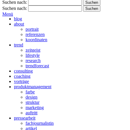
Suchen nach:
Suchen nach:
Menü
blog
about
portrait
referenzen
koordinaten
trend
zeitgeist
lifestyle
research
trendforecast
consulting
coaching
vorträge
produktmanagement
farbe
design
struktur
marketing
auftritt
pressearbeit
fachjournalistin
artikel