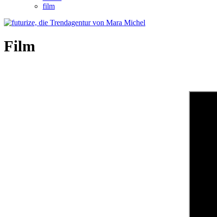
film
Film