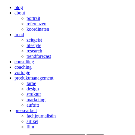
blog
about
portrait
referenzen
koordinaten
trend
zeitgeist
lifestyle
research
trendforecast
consulting
coaching
vorträge
produktmanagement
farbe
design
struktur
marketing
auftritt
pressearbeit
fachjournalistin
artikel
film