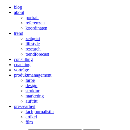
blog
about
portrait
referenzen
koordinaten
trend
zeitgeist
lifestyle
research
trendforecast
consulting
coaching
vorträge
produktmanagement
farbe
design
struktur
marketing
auftritt
pressearbeit
fachjournalistin
artikel
film