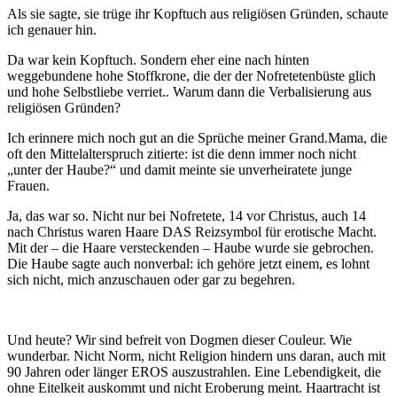
Als sie sagte, sie trüge ihr Kopftuch aus religiösen Gründen, schaute
ich genauer hin.
Da war kein Kopftuch. Sondern eher eine nach hinten
weggebundene hohe Stoffkrone, die der der Nofretetenbüste glich
und hohe Selbstliebe verriet.. Warum dann die Verbalisierung aus
religiösen Gründen?
Ich erinnere mich noch gut an die Sprüche meiner Grand.Mama, die
oft den Mittelalterspruch zitierte: ist die denn immer noch nicht
„unter der Haube?“ und damit meinte sie unverheiratete junge
Frauen.
Ja, das war so. Nicht nur bei Nofretete, 14 vor Christus, auch 14
nach Christus waren Haare DAS Reizsymbol für erotische Macht.
Mit der – die Haare versteckenden – Haube wurde sie gebrochen.
Die Haube sagte auch nonverbal: ich gehöre jetzt einem, es lohnt
sich nicht, mich anzuschauen oder gar zu begehren.
Und heute? Wir sind befreit von Dogmen dieser Couleur. Wie
wunderbar. Nicht Norm, nicht Religion hindern uns daran, auch mit
90 Jahren oder länger EROS auszustrahlen. Eine Lebendigkeit, die
ohne Eitelkeit auskommt und nicht Eroberung meint. Haartracht ist