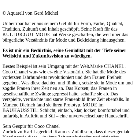
© Aquarell von Gerd Michel
Unbeirrbar hat er aus seinem Gefühl für Form, Farbe, Qualität,
Tradition, Zukunft und Inhalt geschöpft. Seine Kraft für das
KULTUR.GUT MODE hat Werke geschaffen, die weit über das
bürgerliche Verständnis für Mode und Bekleidung hinausgehen.
Es ist mir ein Bedürfnis, seine Genialität mit der Tiefe seiner
Weitsicht und Zukunftsvision zu würdigen.
Bestes Beispiel ist sein Umgang mit der Welt.Marke CHANEL.
Coco Chanel war- wie er- eine Visionärin. Sie hat die Mode des
vorletzten Jahrhunderts revolutioniert und den Frauen Freiheit
gegeben. Was diese dachten und fühlten, setzte sie in Mode um und
zogdie Frauen ihrer Zeit neu an. Das Korsett, das Frauen in
gesellschaftliche Zwänge gepresst hatte, schaffte sie ab. Das
verspielte, verrüschte und starre Frauenbild Ihrer Zeit ebenfalls. In
Marlene Dietrich fand sie ihren Prototyp. MODE im
BAUHAUSSTIL: Schlicht, einfach, klar, locker, komfortabel und
unfarbig in Auftritt und Stil – eine unverwechselbare Handschrift.
Sein Gespür für Coco Chanel
Zurück zu Karl Lagerfeld. Kann es Zufall sein, dass dieser geniale