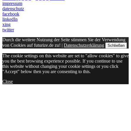
impressum
datenschutz
facebook
linkedIn
xing
twitter
Durch die weitere Nutzung der Seite stimmen Sie der Verwendung
von Cookies auf futurize.de zu! |
Datenschutzerklärung
Schließen
The cookie settings on this website are set to "allow cookies" to give
you the best browsing experience possible. If you continue to use
this website without changing your cookie settings or you click
"Accept" below then you are consenting to this.
Close