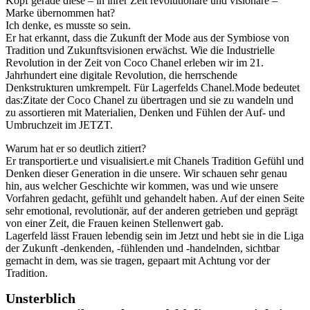
Kopf gerade diese – in ihrer Zeit revolutionäre und visionäre –
Marke übernommen hat?
Ich denke, es musste so sein.
Er hat erkannt, dass die Zukunft der Mode aus der Symbiose von
Tradition und Zukunftsvisionen erwächst. Wie die Industrielle
Revolution in der Zeit von Coco Chanel erleben wir im 21.
Jahrhundert eine digitale Revolution, die herrschende
Denkstrukturen umkrempelt. Für Lagerfelds Chanel.Mode bedeutet
das:Zitate der Coco Chanel zu übertragen und sie zu wandeln und
zu assortieren mit Materialien, Denken und Fühlen der Auf- und
Umbruchzeit im JETZT.
Warum hat er so deutlich zitiert?
Er transportiert.e und visualisiert.e mit Chanels Tradition Gefühl und
Denken dieser Generation in die unsere. Wir schauen sehr genau
hin, aus welcher Geschichte wir kommen, was und wie unsere
Vorfahren gedacht, gefühlt und gehandelt haben. Auf der einen Seite
sehr emotional, revolutionär, auf der anderen getrieben und geprägt
von einer Zeit, die Frauen keinen Stellenwert gab.
Lagerfeld lässt Frauen lebendig sein im Jetzt und hebt sie in die Liga
der Zukunft -denkenden, -fühlenden und -handelnden, sichtbar
gemacht in dem, was sie tragen, gepaart mit Achtung vor der
Tradition.
Unsterblich