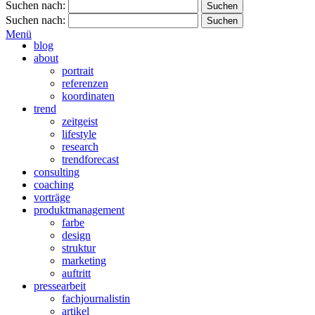
Suchen nach:
Suchen nach:
Menü
blog
about
portrait
referenzen
koordinaten
trend
zeitgeist
lifestyle
research
trendforecast
consulting
coaching
vorträge
produktmanagement
farbe
design
struktur
marketing
auftritt
pressearbeit
fachjournalistin
artikel